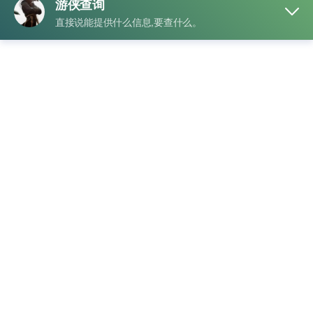
标签
外卖地址查询
,
饿了么查询
手机号定位，基站实时位置查询
发布于
2025年7月28日
2025年7月28日
作者
游侠查询
手机号码定位是指通过特定的定位技术来获移动手机或终…
阅
读全文
分类
地址类查询
标签
位置查询
,
手机号定位
饿了么外卖地址快递收货地址查询
发布于
2025年7月15日
2025年7月15日
作者
游侠查询
提供姓名身份证号码查询 时间：近半年的记录 查询内…
阅读
全文