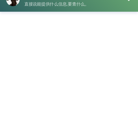
标签
QQ号查人
,
qq号查微信
,
手机号查qq号码
,
身份证查qq号
qq号查微博账号关联情况与查询方式整理
发布于
2026年8月7日
2026年8月7日
作者
游侠查询
在日常使用社交平台的过程中，很多用户可能会遇到需要…
阅
读全文
分类
Q绑查询
标签
qq号查手机
,
怎么查qq号
,
手机号怎么查qq
,
手机查qq号
QQ号查手机号,q绑查询,在线免费qq查手机号
发布于
2025年5月20日
2025年9月21日
作者
游侠查询
提供qq号查手机号,免费在线q绑查询,qq查手机绑…
阅读全文