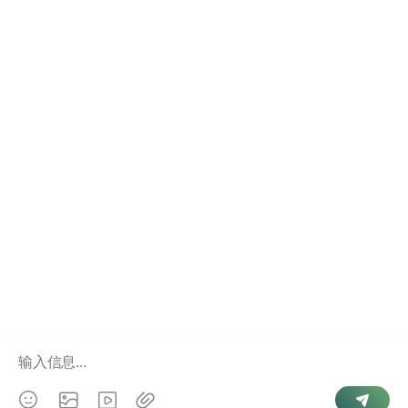
微信怎么查绑定手机号详细教程完整版
微信怎么查询手机号码详细步骤与技巧
手机号查微信账号详细教程与经验分享
微信如何查询好友手机号方法全面解析
Copyright © 2026 游侠查询. Powered by
微信号查手机号