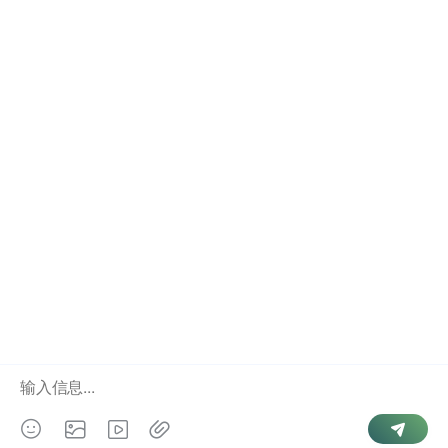
手机号查微信账号详细教程与经验分享
微信如何查询好友手机号方法全面解析
微信绑定手机号码查询步骤完整教程分享
微信怎么查对方手机号详细操作方法介绍
Copyright © 2026 游侠查询. Powered by
微信号查手机号