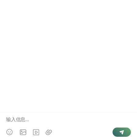
微信怎么查绑定手机号详细教程完整版
微信怎么查询手机号码详细步骤与技巧
手机号查微信账号详细教程与经验分享
微信如何查询好友手机号方法全面解析
Copyright © 2026 游侠查询. Powered by
微信号查手机号