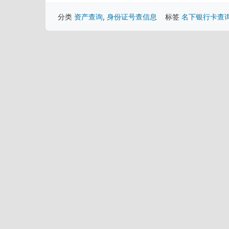
分类
资产查询
,
身份证号查信息
标签
名下银行卡查