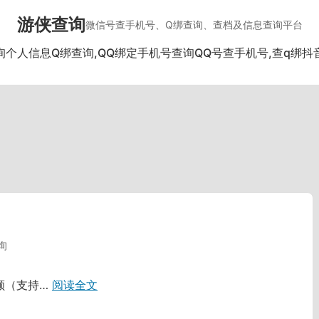
游侠查询
微信号查手机号、Q绑查询、查档及信息查询平台
询个人信息
Q绑查询,QQ绑定手机号查询
QQ号查手机号,查q绑
抖
询
额（支持…
阅读全文