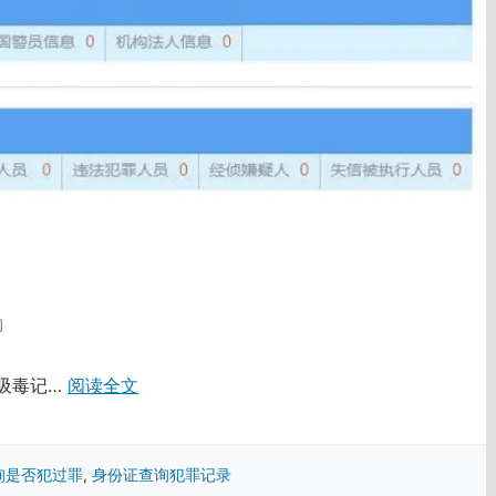
询
 吸毒记…
阅读全文
询是否犯过罪
,
身份证查询犯罪记录