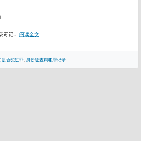
询
 吸毒记…
阅读全文
询是否犯过罪
,
身份证查询犯罪记录