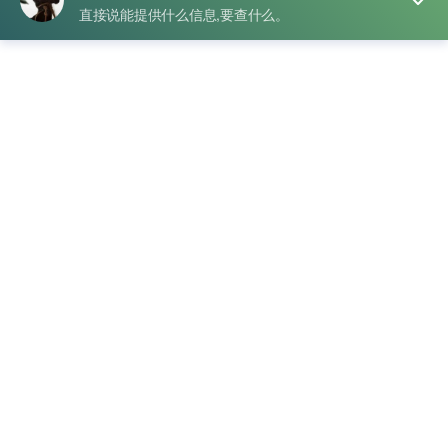
到底是不是他本人？身份信息可靠吗？”于是，小王摇身一
变，成了“抖音侦探小王”。他先从自己的账号开始练手，打开
“我 → 设置 → 账号与安全 → 手机号/实名认证”，一看自己的
手机号和实名信息清清楚楚，他忍不住暗笑：“查自己比吃饭
还快，轻松上手。”练好了手艺，小王开始观察朋友账号的线
索：评论、点赞、私信甚至红包互动中偶尔出现的小提示，都
成为他的小侦探线索，每条信息都像拼图的一块，缺一块就不
完整。
接着，小王把收集到的线索整理好，开始比对资料。他一条条
核对昵称、头像、历史作品和绑定的第三方账号，脑子里仿佛
开了个“侦探局”。每确认一条信息，他就乐得像中了小奖：“原
来快速核实身份信息也能这么有趣！”最终，小王不仅搞清了
朋友账号的手机号归属和身份情况，还总结出一套自己的“快
速核验流程”。从此，他刷抖音时不仅看视频，还能顺便当侦
探，把核实身份信息变成一件轻松有趣的事情。
分类
抖音号查信息
标签
抖音号查实名
,
抖音号查手机号