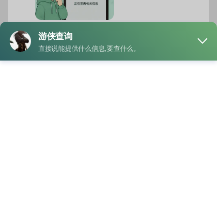
很多人在更换手机号后，都会担心之前绑定的抖音账号还能不
能找回，尤其是通过购买的新手机号登录时，是否还能查到原
来的账号信息。其实，只要操作方法正确，大部分情况下都是
可以找到关联账号的，下面就来详细说一下具体流程。
首先，打开抖音登录页面，选择“手机号登录”。输入新买到的
手机号后，系统会自动发送验证码。如果这个手机号之前注册
或绑定过抖音，验证成功后，系统通常会直接显示对应的账号
昵称或者头像信息。有时候还会提示“发现历史账号”，点击即
可进入账号选择页面。
第二种方法是通过“找回账号”功能进行查询。在抖音登录界面
点击“遇到问题”或“账号找回”，然后输入手机号进行验证。系
统会根据手机号历史绑定记录，显示相关账号信息。如果一个
手机号曾绑定多个抖音号，也有机会显示部分关联账号，方便
用户自行确认。
另外，还有一种比较实用的小技巧，就是通过通讯录同步功能