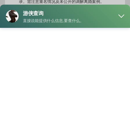
录。需注意重名情况及未公开的调解离婚案例。
二、生活细节观察
查看个人证件：注意户口簿”婚姻状况”栏变更记录，离婚
证/判决书通常有存档。
社交痕迹核查：留意社交平台亲属标签、家庭合影，支付
宝”国家政务平台”小程序可查部分电子证照。
三、沟通技巧
选择合适时机，以办理购房、签证等正当理由要求提供婚
姻证明
通过共同好友或亲属自然询问情感经历
关注其与特定亲属（如子女）的经济往来记录
注意事项：未经允许查询他人隐私涉嫌违法，建议通过坦诚沟
通建立信任。若发现隐瞒婚史，可寻求专业律师帮助维护权
益。知情权与隐私权需谨慎平衡，理性处理情感关系。
联系我们可以快速
查询婚姻状况
，提供一方的身份证号码或者