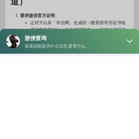
道）
要求提供官方证明
让对方出具「学信网」生成的《教育部学历证书电
子注册备案表》（含二维码防伪），扫描二维码可
直接验证真伪。
海外学历可要求提供「教育部留学服务中心」认证
文件。
比对公开履历信息
通过 LinkedIn、招聘网站、企业官网等渠道，核实
其标注的毕业时间、专业是否与学历文件一致。
搜索其公开演讲、采访或校友会名单，交叉验证学
历背景。
二、深度验证（需授权或合规
途径）
委托专业背调机构