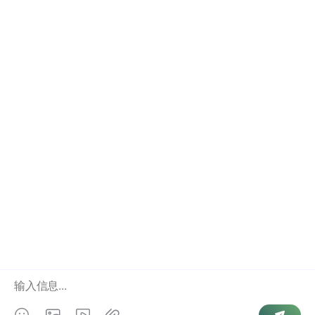
如何通过微信查完整手机号方法介绍分享
微信怎么查绑定手机号详细教程完整版
微信怎么查询手机号码详细步骤与技巧
手机号查微信账号详细教程与经验分享
微信如何查询好友手机号方法全面解析
Copyright © 2026 游侠查询. Powered by
微信号查手机号