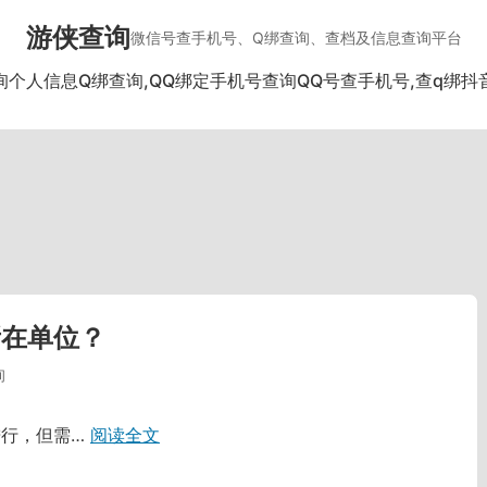
游侠查询
微信号查手机号、Q绑查询、查档及信息查询平台
询个人信息
Q绑查询,QQ绑定手机号查询
QQ号查手机号,查q绑
抖
所在单位？
询
进行，但需…
阅读全文