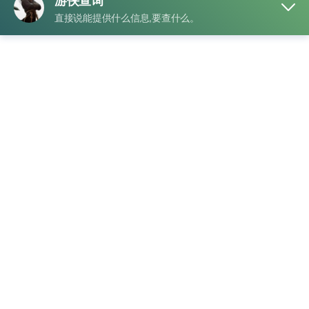
“这个账号是真人吗？手机号和实名信息会不会对得上？”于是
他决定自己动手做一番“侦探工作”。
第一步，他打开抖音，进入“我—设置—账号与安全—手机
号”，看到手机号部分被隐藏成“138****1234”。这让小李松了
一口气，至少账号绑定了手机号，看起来靠谱。
接下来，他点开“实名认证”页面，系统要求输入姓名和身份证
号进行核对。小李心里想着：“这就像给账号做一次身份证查
验。”他填写信息，几秒钟后，系统显示“已认证”，这意味着账
号背后的身份信息和手机号匹配，确认无误。
不过小李没止步，他还想看看历史情况。于是他进入“更换手
机号记录”页面，发现过去没有异常变更，账号稳定性不错。
小李在心里暗暗点头：“原来比对实名信息就这么简单，几步
就能确认账号身份。”
最后，小李开心地给手办下单，同时也学会了一套快速验证抖
音号身份的方法：查看手机号绑定 → 核对实名认证 → 查看更
换记录。整个过程像玩侦探游戏一样，让他既安心又有趣。