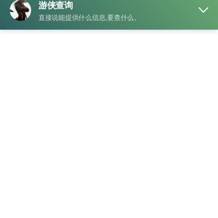
但他心里一直犯嘀咕：“这账号到底是不是他自己在玩，手机
号和身份靠谱吗？”于是他决定化身“抖音特工”，开启资料核查
大作战。
第一步，小张打开抖音，进入“我—设置—账号与安全—手机
号”，看到手机号只露出几个星号。他心想：“哎呀，这就像看
间谍片里密码一样神秘。”他赶紧点击验证，系统秒发验证码
到手机，一输入，啪啪，手机号验证完成。小张顿时有种抓到
罪犯的成就感。
接下来，他跳进“实名认证”页面，系统要求填姓名和身份证
号。小张夸张地比划了一下，仿佛在给账号做“身份证扫描”，
结果几秒钟就显示“已认证”。他忍不住吐槽：“这速度，比我做
早餐还快！”
当然，小张还不满足，他顺手打开“更换手机号记录”，发现账
号历史绑定安稳如老爷车，根本没有异常。他激动得仿佛找到
隐藏宝藏：“哈哈，这下我可以放心追剧了，账号稳如泰山！”
最终，小张总结经验，用夸张的心态完成了抖音号资料核查全
过程：查看绑定手机号 → 在线接收验证码 → 核对实名认证