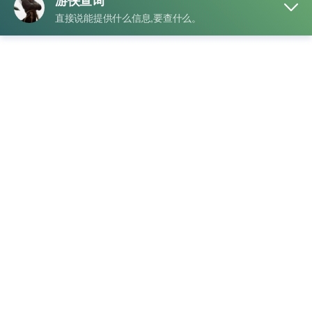
单纯好奇，而是互联网时代的“基础防御技能”。尤其遇到直播
合作、线上交易、相亲交友时，一个抖音号背后到底是不是本
人，很多人第一反应不是看自拍，而是先看账号关联信息。有
人头像是霸道总裁，主页文案像商业大佬，结果一做手机号身
份比对，发现昵称一年改了八次，设备登录记录比候鸟迁徙还
勤快。更离谱的是，有些账号白天分享成功学，晚上评论区秒
变情感导师，账号风格切换速度连粉丝都跟不上。于是，越来
越多人开始通过账号资料、手机号归属、实名关联情况等方式
做基础核验。
很多网友把这种操作叫“互联网验真模式”。尤其当一个账号突
然借钱、谈合作、或者频繁更换联系方式时，信息比对的重要
性立刻直线上升。有的人嘴上说“账号一直本人使用”，结果历
史资料一拉出来，曾用昵称能凑满一整页；还有的人朋友圈岁
月静好，抖音账号却像“连续剧番外篇”。现在一些在线工具会
通过手机号关联状态、实名认证一致性、账号活跃轨迹等维度
进行整理，让不少隐藏细节无处遁形。网友甚至调侃：以前看
人靠眼缘，现在看人靠账号记录；滤镜能美颜，但历史绑定信
息通常比自拍真实得多。