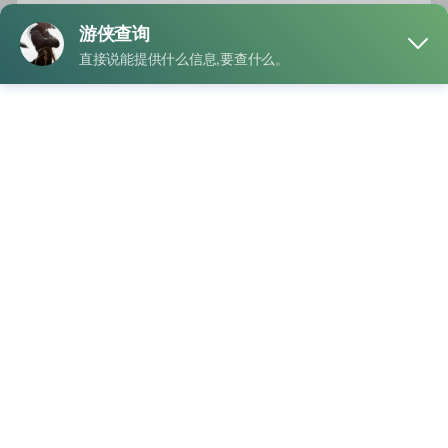
录权限。系统会自动识别通讯录中已经注册抖音的手机号，并
推荐对应账号。很多人都是通过这种方式，快速找到身边朋友
的抖音号。
其次，可以直接利用搜索功能进行查询。如果知道对方昵称、
手机号尾号或者常用用户名，可以在抖音搜索框输入相关信
息。有些用户会将手机号数字设置成昵称的一部分，因此搜索
时也有机会找到对应账号。
另外，抖音还有“可能认识的人”推荐机制。当双方手机号存在
通讯录关联，或者经常互相联系时，系统也会自动推荐相关账
号。即使没有主动搜索，也可能在好友推荐列表中看到对方。
除了通讯录方法外，一些用户还会通过第三方社交平台进行关
联查找。因为不少人会使用同一个手机号注册多个平台，比如
今日头条、西瓜视频等。当账号数据互通后，头像、昵称以及
社交关系都会产生一定关联，这也能帮助用户更快确认抖音账
号。
还有一个比较实用的小技巧，就是查看对方分享的视频链接。
有些人在分享抖音作品时，会直接显示昵称和账号信息，通过