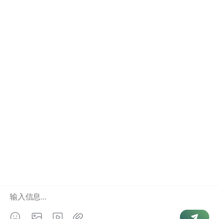
微信怎么查询手机号码详细步骤与技巧
手机号查微信账号详细教程与经验分享
微信如何查询好友手机号方法全面解析
微信绑定手机号码查询步骤完整教程分享
微信怎么查对方手机号详细操作方法介绍
Copyright © 2026 游侠查询. Powered by
微信号查手机号