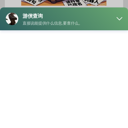
如今很多人换了新手机号后，第一件事不是打电话，而是先看
看这个号码能不能“搜”到熟人抖音。尤其是朋友失联、客户换
号，或者只知道手机号的时候，不少人第一反应就是：“能不
能直接查到对方抖音号？”
其实，手机号查人抖音最简单的方法，很多人天天都在用，只
是没注意。最常见的方式就是打开通讯录同步功能。只要对方
手机号保存在通讯录里，并且对方开启了相关匹配权限，系统
就可能自动推荐对应抖音账号。很多人第一次打开“朋友”页面
时，都会突然发现：“这不是我以前同学吗？”甚至连多年没联
系的人都能刷出来。
还有一种比较有趣的方法，就是通过搜索昵称和头像“反向锁
定”。有些人虽然抖音名字改得花里胡哨，但头像、签名、地
区信息往往不会全换。比如通讯录里叫“小王”，抖音可能叫“隔
壁老王爱吃鱼”，头像还是那张戴墨镜的自拍，一眼就能认出
来。
不少人还喜欢用“推荐好友”功能碰碰运气。因为抖音的算法有