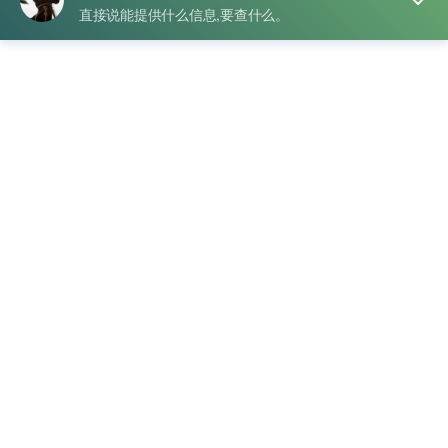
抖音号手机号在线比对实名信息
发布于
2026年5月9日
2026年5月9日
作者
游侠查询
小李最近在抖音上遇到一个卖手办的账号，心里总有点怀…
阅
读全文
分类
抖音号查信息
标签
抖音号查实名
,
抖音号查手机号
抖音号身份信息快速核实流程
发布于
2026年5月8日
2026年5月8日
作者
游侠查询
小王最近刷抖音刷得起劲，但突然心里蹦出一个想法：“…
阅
读全文